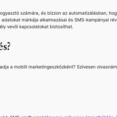
 fogyasztó számára, és bízzon az automatizálásban, hog
n adatokat márkája alkalmazásai és SMS-kampányai révé
ly vevői kapcsolatokat biztosíthat.
és?
fogadja a mobilt marketingeszközként? Szívesen olvasná