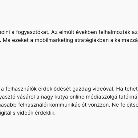
lni a fogyasztókat. Az elmúlt években felhalmozták az 
it. Ma ezeket a mobilmarketing stratégiákban alkalmaz
a felhasználók érdeklődését gazdag videóval. Ha teheti
sztó vásárol a nagy kutya online médiaszolgáltatóknál.
lmasabb felhasználói kommunikációt vonzzon. Ne felejts
itális videók érdeklik.