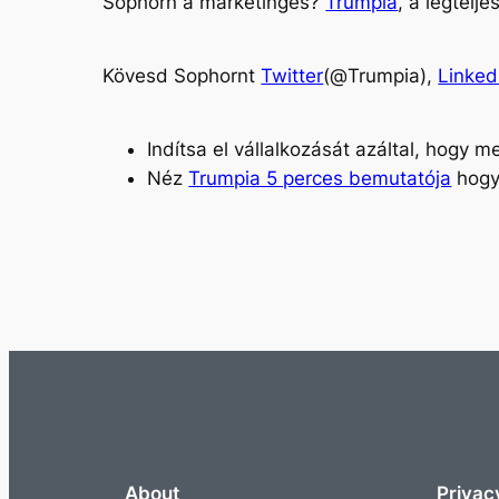
Sophorn a marketinges?
Trumpia
, a legtelj
Kövesd Sophornt
Twitter
(@Trumpia)
,
Linked
Indítsa el vállalkozását azáltal, hogy
Néz
Trumpia 5 perces bemutatója
hogya
About
Privac