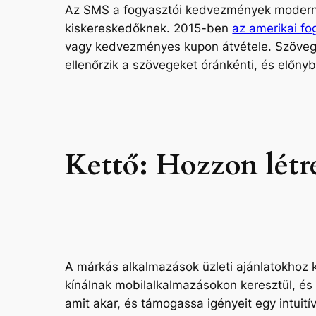
Az SMS a fogyasztói kedvezmények modern e
kiskereskedőknek. 2015-ben
az amerikai fo
vagy kedvezményes kupon átvétele. Szövegkö
ellenőrzik a szövegeket
óránkénti
, és előny
Kettő: Hozzon lét
A márkás alkalmazások üzleti ajánlatokhoz 
kínálnak mobilalkalmazásokon keresztül, és
amit akar, és támogassa igényeit egy intuití