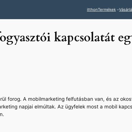
itthon
Termékek
Vásárl
 fogyasztói kapcsolatát 
ül forog. A mobilmarketing felfutásban van, és az okos
marketing napjai elmúltak. Az ügyfelek most a mobil ka
n.