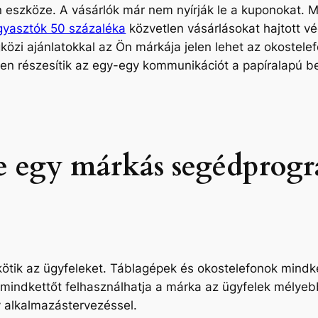
szköze. A vásárlók már nem nyírják le a kuponokat. M
gyasztók 50 százaléka
közvetlen vásárlásokat hajtott v
zi ajánlatokkal az Ön márkája jelen lehet az okostelef
ben részesítik az egy-egy kommunikációt a papíralapú 
re egy márkás segédprog
kötik az ügyfeleket. Táblagépek és okostelefonok
mindk
 mindkettőt felhasználhatja a márka az ügyfelek mélye
v alkalmazástervezéssel.