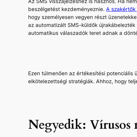
Az SMS visszajelzéshez is hasznos. Ha nem k
beszélgetést kezdeményeznie.
A szakértők
hogy személyesen vegyen részt üzenetekkel
az automatizált SMS-küldők újrakábelezték 
automatikus válaszadók teret adnak a dönt
Ezen túlmenően az értékesítési potenciális 
elkötelezettségi stratégiák. Ahhoz, hogy te
Negyedik: Vírusos 