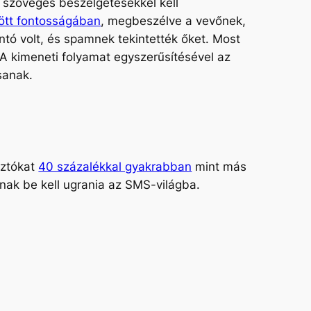
ú szöveges beszélgetésekkel kell
ött fontosságában
, megbeszélve a vevőnek,
ó volt, és spamnek tekintették őket. Most
 A kimeneti folyamat egyszerűsítésével az
sanak.
sztókat
40 százalékkal gyakrabban
mint más
ának be kell ugrania az SMS-világba.