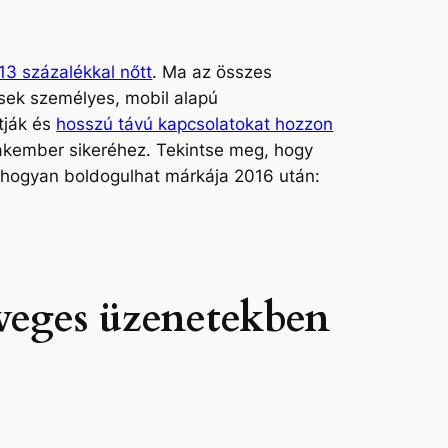
13 százalékkal nőtt
. Ma az összes
ések személyes, mobil alapú
tják és
hosszú távú kapcsolatokat hozzon
akember sikeréhez. Tekintse meg, hogy
, hogyan boldogulhat márkája 2016 után:
öveges üzenetekben