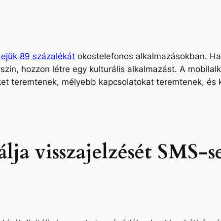
dejük 89 százalékát
okostelefonos alkalmazásokban. Ha 
zín, hozzon létre egy kulturális alkalmazást. A mobilal
et teremtenek, mélyebb kapcsolatokat teremtenek, és kö
ja visszajelzését SMS-s