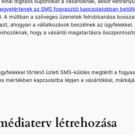
ínál digitális kuponokat a vásárlóknak, akkor kétirány
 egyetértenek az SMS fogyasztói kapcsolatokban betölt
. A múltban a szöveges üzenetek felrobbanása bosszant
azt, ahogyan a vállalkozások beszélnek az ügyfelekkel.
éshozóknak, hogy a vásárlói magatartásra összpontosít
ügyfelekkel történő üzleti SMS-küldés megtéríti a fogya
ljes mértékben kapcsolatba lépjen a vásárlókkal, márkáj
médiaterv létrehozása