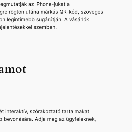
egmutatják az iPhone-jukat a
égre
rögtön utána
márkás QR-kód, szöveges
on legintimebb sugárútján. A vásárlók
bejelentésekkel szemben.
ramot
ét
interaktív, szórakoztató tartalmakat
bb bevonására. Adja meg az ügyfeleknek,