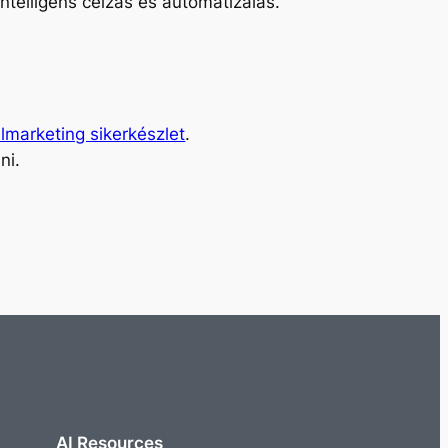
 intelligens célzás és automatizálás.
lmarketing sikerkészlet
.
ni.
AI Resources