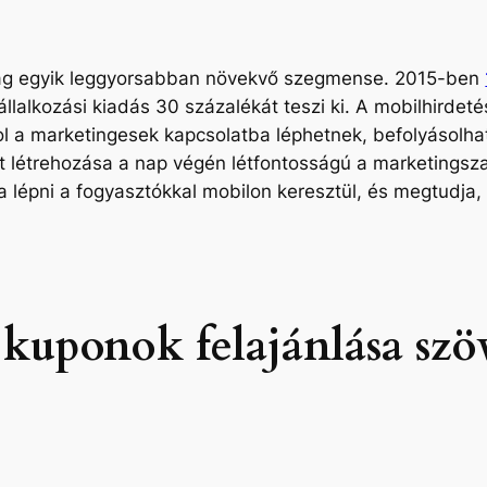
világ egyik leggyorsabban növekvő szegmense. 2015-ben
llalkozási kiadás 30 százalékát teszi ki. A mobilhirdet
l a marketingesek kapcsolatba léphetnek, befolyásolha
t létrehozása a nap végén létfontosságú a marketingsz
 lépni a fogyasztókkal mobilon keresztül, és megtudja
s kuponok felajánlása sz