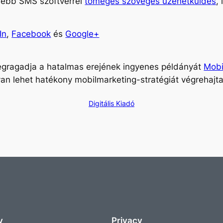
esebb SMS szoftverrel
tömeges szöveges üzenetküldés
,
In
,
Facebook
és
Google+
 megragadja a hatalmas erejének ingyenes példányát
Mobi
n lehet hatékony mobilmarketing-stratégiát végrehajta
Digitális Kiadó
y
Privacy