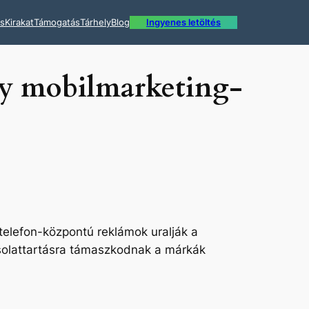
ás
Kirakat
Támogatás
Tárhely
Blog
Ingyenes letöltés
egy mobilmarketing-
telefon-központú reklámok uralják a
pcsolattartásra támaszkodnak a márkák