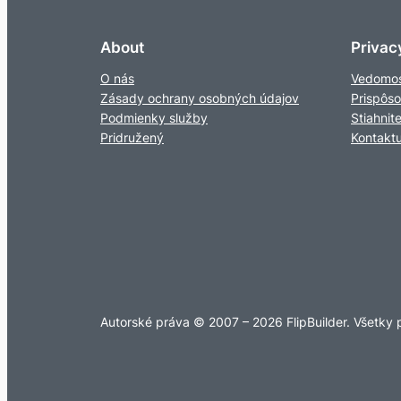
About
Privac
O nás
Vedomos
Zásady ochrany osobných údajov
Prispôs
Podmienky služby
Stiahnit
Pridružený
Kontaktu
Autorské práva © 2007 – 2026 FlipBuilder. Všetky