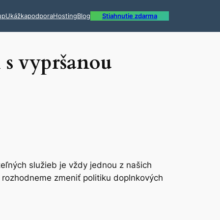
up
Ukážka
podpora
Hosting
Blog
Stiahnutie zdarma
h s vypršanou
eľných služieb je vždy jednou z našich
sa rozhodneme zmeniť politiku doplnkových