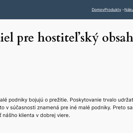
Domov
Produkty
Nák
iel pre hostiteľský obsa
 podniky bojujú o prežitie. Poskytovanie trvalo udržat
čo to v súčasnosti znamená pre iné malé podniky. Preto 
 nášho klienta v dobrej viere.