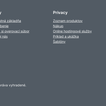
y
Privacy
tná základňa
Zoznam produktov
obenie
Nákup
e si overovací súbor
Online hostingové služby
j nás
Príklad a ukážka
Šablóny
 práva vyhradené.