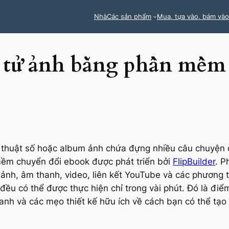
Nhà
Các sản phẩm
Mua, tựa vào, bám vào
n tử ảnh bằng phần mềm
kỹ thuật số hoặc album ảnh chứa đựng nhiều câu chuyện
ềm chuyển đổi ebook được phát triển bởi
FlipBuilder
. 
nh ảnh, âm thanh, video, liên kết YouTube và các phương 
 đều có thể được thực hiện chỉ trong vài phút. Đó là đ
nh và các mẹo thiết kế hữu ích về cách bạn có thể tạo 