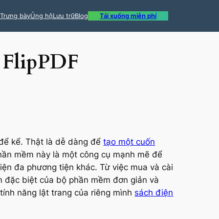
Trưng bày
Ủng hộ
Lưu trữ
Blog
Tải xuống miễn phí
 FlipPDF
 để kể. Thật là dễ dàng để
tạo một cuốn
Phần mềm này là một công cụ mạnh mẽ để
tiện đa phương tiện khác. Từ việc mua và cài
iểm đặc biệt của bộ phần mềm đơn giản và
tính năng lật trang của riêng mình
sách điện