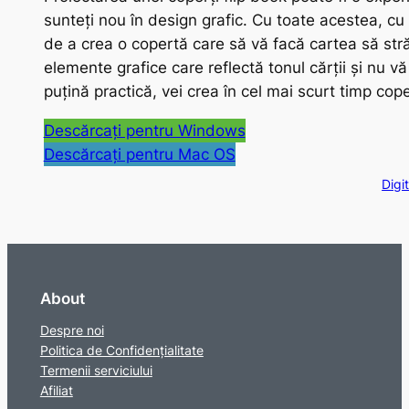
sunteți nou în design grafic. Cu toate acestea, cu s
de a crea o copertă care să vă facă cartea să strălu
elemente grafice care reflectă tonul cărții și nu 
puțină practică, vei crea în cel mai scurt timp coper
Descărcați pentru Windows
Descărcați pentru Mac OS
Digi
About
Despre noi
Politica de Confidențialitate
Termenii serviciului
Afiliat