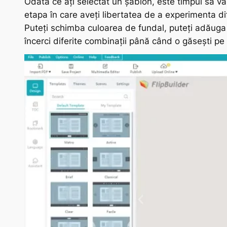
Odată ce ați selectat un șablon, este timpul să vă 
etapa în care aveți libertatea de a experimenta di
Puteți schimba culoarea de fundal, puteți adăuga i
încerci diferite combinații până când o găsești pe 