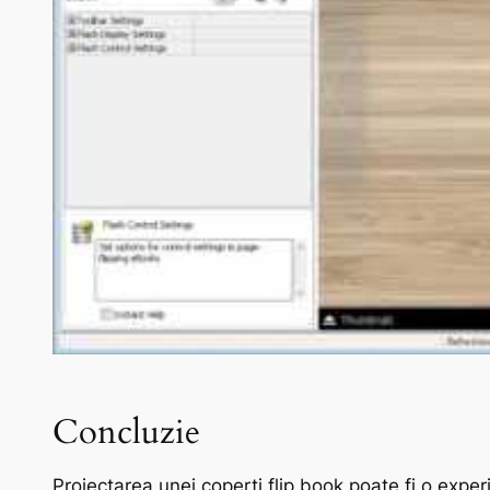
Concluzie
Proiectarea unei coperți flip book poate fi o experi