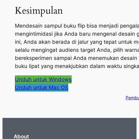
Kesimpulan
Mendesain sampul buku flip bisa menjadi pengal
mengintimidasi jika Anda baru mengenal desain g
ini, Anda akan berada di jalur yang tepat untu
selalu mengingat audiens target Anda, pilih war
bereksperimen sampai Anda menemukan desain y
buku lipat yang menakjubkan dalam waktu singka
Unduh untuk Windows
Unduh untuk Mac OS
Pembua
About