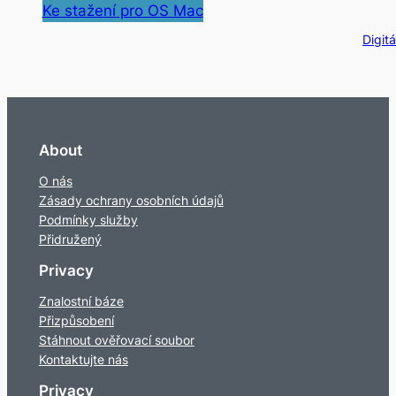
Ke stažení pro OS Mac
Digit
About
O nás
Zásady ochrany osobních údajů
Podmínky služby
Přidružený
Privacy
Znalostní báze
Přizpůsobení
Stáhnout ověřovací soubor
Kontaktujte nás
Privacy