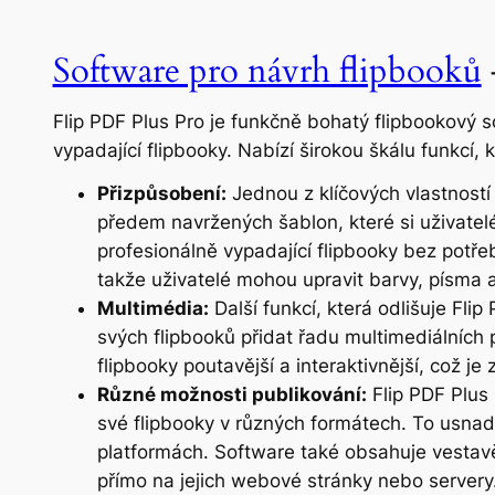
Software pro návrh flipbooků
Flip PDF Plus Pro je funkčně bohatý flipbookový 
vypadající flipbooky. Nabízí širokou škálu funkcí, 
Přizpůsobení:
Jednou z klíčových vlastností 
předem navržených šablon, které si uživatel
profesionálně vypadající flipbooky bez potře
takže uživatelé mohou upravit barvy, písma a
Multimédia:
Další funkcí, která odlišuje Fli
svých flipbooků přidat řadu multimediálních
flipbooky poutavější a interaktivnější, což je 
Různé možnosti publikování:
Flip PDF Plus 
své flipbooky v různých formátech. To usnadň
platformách. Software také obsahuje vestavě
přímo na jejich webové stránky nebo servery