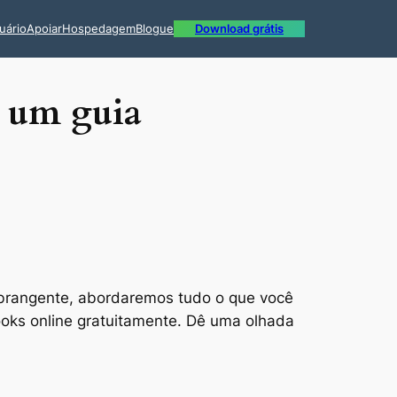
uário
Apoiar
Hospedagem
Blogue
Download grátis
: um guia
brangente, abordaremos tudo o que você
ooks online gratuitamente. Dê uma olhada