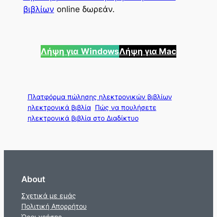
βιβλίων
online δωρεάν.
Λήψη για
Windows
Λήψη για Mac
Πλατφόρμα πώλησης ηλεκτρονικών βιβλίων
ηλεκτρονικά βιβλία
Πώς να πουλήσετε
ηλεκτρονικά βιβλία στο Διαδίκτυο
About
Σχετικά με εμάς
Πολιτική Απορρήτου
Όροι χρήσης