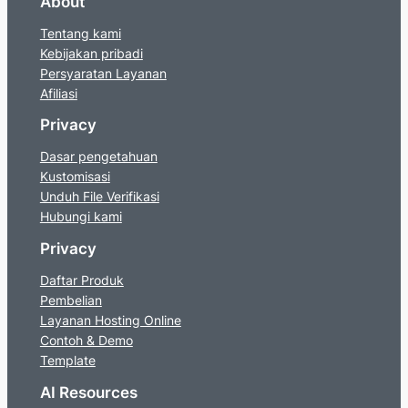
About
Tentang kami
Kebijakan pribadi
Persyaratan Layanan
Afiliasi
Privacy
Dasar pengetahuan
Kustomisasi
Unduh File Verifikasi
Hubungi kami
Privacy
Daftar Produk
Pembelian
Layanan Hosting Online
Contoh & Demo
Template
AI Resources