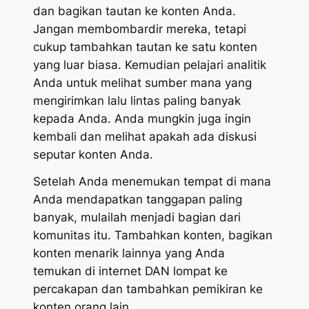
dan bagikan tautan ke konten Anda.
Jangan membombardir mereka, tetapi
cukup tambahkan tautan ke satu konten
yang luar biasa. Kemudian pelajari analitik
Anda untuk melihat sumber mana yang
mengirimkan lalu lintas paling banyak
kepada Anda. Anda mungkin juga ingin
kembali dan melihat apakah ada diskusi
seputar konten Anda.
Setelah Anda menemukan tempat di mana
Anda mendapatkan tanggapan paling
banyak, mulailah menjadi bagian dari
komunitas itu. Tambahkan konten, bagikan
konten menarik lainnya yang Anda
temukan di internet DAN lompat ke
percakapan dan tambahkan pemikiran ke
konten orang lain.