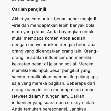
Carilah penginjil
Akhirnya, cara untuk benar-benar menjadi
viral dan mendapatkan lebih banyak bola
mata yang dapat Anda bayangkan untuk
mulai membaca konten Anda adalah
dengan menyelaraskan dengan beberapa
orang yang didengarkan orang lain. Orang-
orang ini adalah influencer dan memiliki
kekuatan besar di jejaring sosial. Mereka
memiliki kelompok besar pengikut yang
secara robotik akan memposting ulang apa
saja yang mereka bagikan. Beberapa dari
orang-orang ini bisa mendapatkan ribuan
retweet dalam hitungan jam. Carilah
influencer yang suara dan ceruknya telah
Anda temukan beresonansi. Jangkau