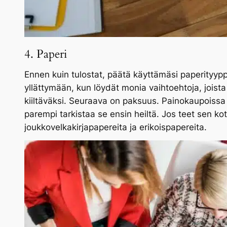
4. Paperi
Ennen kuin tulostat, päätä käyttämäsi paperityypp
yllättymään, kun löydät monia vaihtoehtoja, joista 
kiiltäväksi. Seuraava on paksuus. Painokaupoissa s
parempi tarkistaa se ensin heiltä. Jos teet sen koto
joukkovelkakirjapapereita ja erikoispapereita.