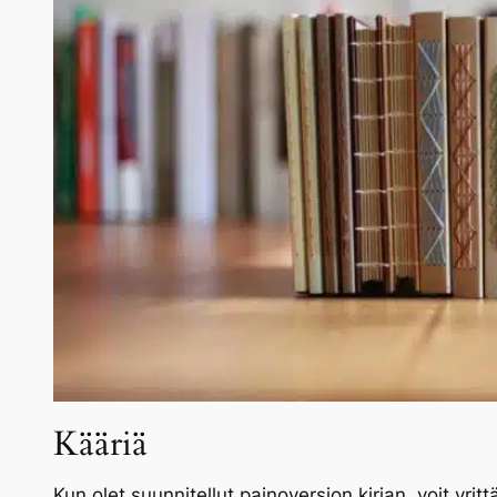
Kääriä
Kun olet suunnitellut painoversion kirjan, voit yrit