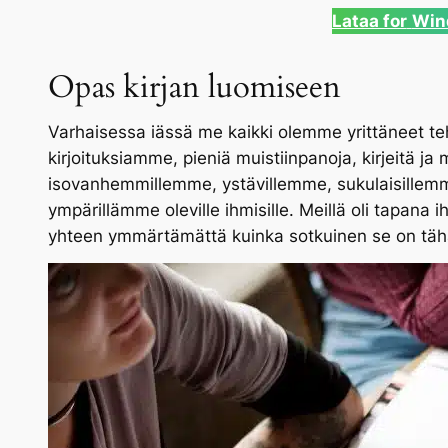
Lataa for
Win
Opas kirjan luomiseen
Varhaisessa iässä me kaikki olemme yrittäneet te
kirjoituksiamme, pieniä muistiinpanoja, kirjeitä
isovanhemmillemme, ystävillemme, sukulaisillemme
ympärillämme oleville ihmisille. Meillä oli tapana 
yhteen ymmärtämättä kuinka sotkuinen se on tähä