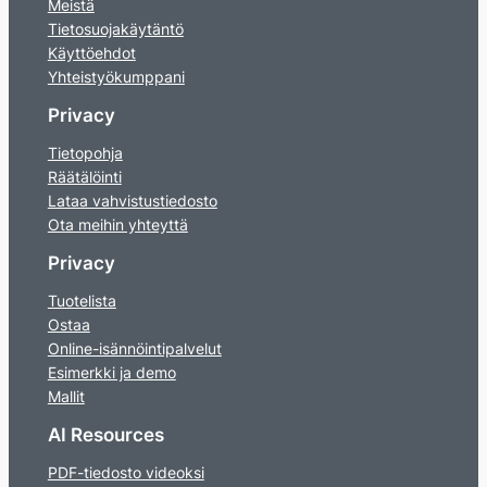
Meistä
Tietosuojakäytäntö
Käyttöehdot
Yhteistyökumppani
Privacy
Tietopohja
Räätälöinti
Lataa vahvistustiedosto
Ota meihin yhteyttä
Privacy
Tuotelista
Ostaa
Online-isännöintipalvelut
Esimerkki ja demo
Mallit
AI Resources
PDF-tiedosto videoksi