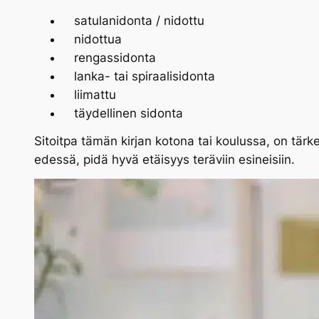
satulanidonta / nidottu
nidottua
rengassidonta
lanka- tai spiraalisidonta
liimattu
täydellinen sidonta
Sitoitpa tämän kirjan kotona tai koulussa, on tär
edessä, pidä hyvä etäisyys teräviin esineisiin.