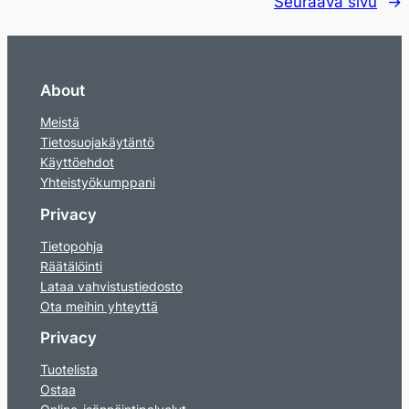
Seuraava sivu
→
About
Meistä
Tietosuojakäytäntö
Käyttöehdot
Yhteistyökumppani
Privacy
Tietopohja
Räätälöinti
Lataa vahvistustiedosto
Ota meihin yhteyttä
Privacy
Tuotelista
Ostaa