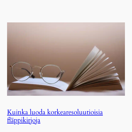
Kuinka luoda korkearesoluutioisia
fläppikirjoja