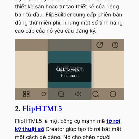
thiết kế sẵn hoặc tự tạo thiết kế của riêng
bạn từ đầu. FlipBuilder cung cấp phiên bản
dùng thử miễn phí, nhưng một số tính năng
cao cấp của nó yêu cầu đăng ký.
2.
FlipHTML5
FlipHTML5 là một công cụ mạnh mẽ
tờ rơi
kỹ thuật số
Creator giúp tạo tờ rơi bắt mắt
một cách dễ dàng. Nó cho phép người