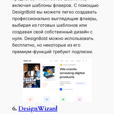
включая шаблоны флаеров. С помощью
DesignBold вы можете легко создавать
профессионально выглядящие флаеры,
выбирая из готовых шаблонов или
создавая свой собственный дизайн с
нуля. DesignBold можно использовать
бесплатно, но некоторые из его
премиум-функций требуют подписки.
6.
DesignWizard