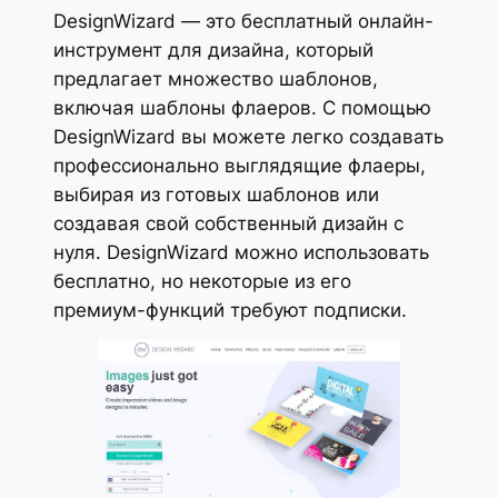
DesignWizard — это бесплатный онлайн-
инструмент для дизайна, который
предлагает множество шаблонов,
включая шаблоны флаеров. С помощью
DesignWizard вы можете легко создавать
профессионально выглядящие флаеры,
выбирая из готовых шаблонов или
создавая свой собственный дизайн с
нуля. DesignWizard можно использовать
бесплатно, но некоторые из его
премиум-функций требуют подписки.