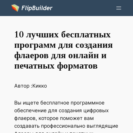
10 лучших бесплатных
программ для создания
флаеров для онлайн и
печатных форматов
Автор :
Кикко
Вы ищете бесплатное программное
обеспечение для создания цифровых
флаеров, которое поможет вам
создавать профессионально выглядящие