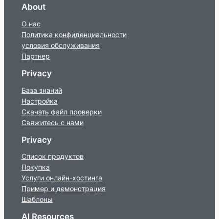
About
О нас
Политика конфиденциальности
условия обслуживания
Партнер
Privacy
База знаний
Настройка
Скачать файл проверки
Свяжитесь с нами
Privacy
Список продуктов
Покупка
Услуги онлайн-хостинга
Пример и демонстрация
Шаблоны
AI Resources