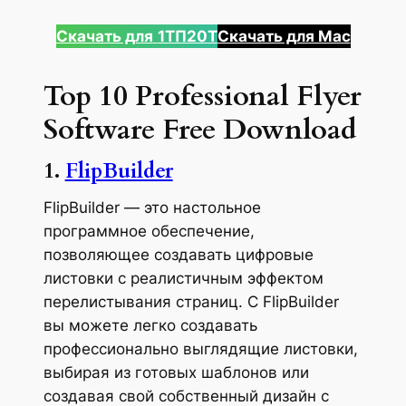
Скачать для
1ТП20Т
Скачать для Mac
Top 10 Professional Flyer
Software Free Download
1.
FlipBuilder
FlipBuilder — это настольное
программное обеспечение,
позволяющее создавать цифровые
листовки с реалистичным эффектом
перелистывания страниц. С FlipBuilder
вы можете легко создавать
профессионально выглядящие листовки,
выбирая из готовых шаблонов или
создавая свой собственный дизайн с