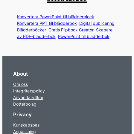
Konvertera PowerPoint till blädderblock
Konvertera PPT till blädderbok
Digital publicering
Blädderböcker
Gratis Flipbook Creator
Skapare
av PDF-blädderbok
PowerPoint till blädderbok
About
Om oss
Integritetspolicy
Användarvillkor
Dotterbolag
Privacy
Kunskapsbas
Anpassning