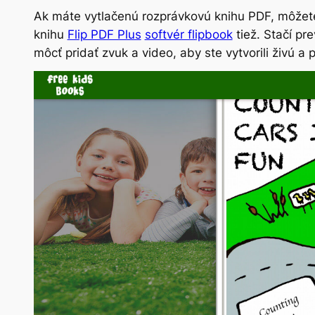
Ak máte vytlačenú rozprávkovú knihu PDF, môžete
knihu
Flip PDF Plus
softvér flipbook
tiež. Stačí pr
môcť pridať zvuk a video, aby ste vytvorili živú a 