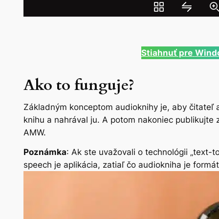
Stiahnuť pre
Wind
Ako to funguje?
Základným konceptom audioknihy je, aby čitateľ al
knihu a nahrával ju. A potom nakoniec publikujt
AMW.
Poznámka
: Ak ste uvažovali o technológii „text-
speech je aplikácia, zatiaľ čo audiokniha je form