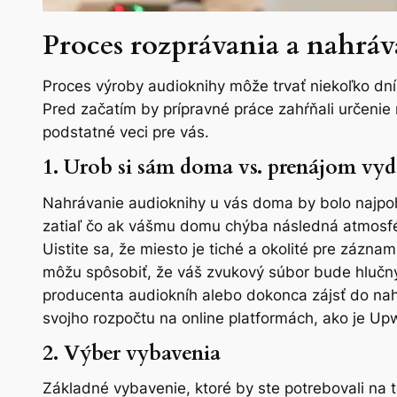
Proces rozprávania a nahrá
Proces výroby audioknihy môže trvať niekoľko dní 
Pred začatím by prípravné práce zahŕňali určenie
podstatné veci pre vás.
1. Urob si sám doma vs. prenájom vyd
Nahrávanie audioknihy u vás doma by bolo najpoh
zatiaľ čo ak vášmu domu chýba následná atmosféra
Uistite sa, že miesto je tiché a okolité pre zázna
môžu spôsobiť, že váš zvukový súbor bude hlučný
producenta audiokníh alebo dokonca zájsť do nahr
svojho rozpočtu na online platformách, ako je Up
2. Výber vybavenia
Základné vybavenie, ktoré by ste potrebovali na 