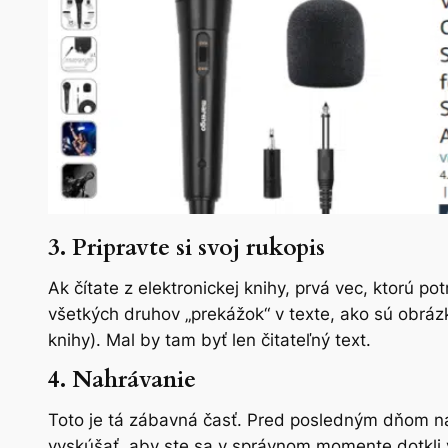
3. Pripravte si svoj rukopis
Ak čítate z elektronickej knihy, prvá vec, ktorú pot
všetkých druhov „prekážok“ v texte, ako sú obráz
knihy). Mal by tam byť len čitateľný text.
4. Nahrávanie
Toto je tá zábavná časť. Pred posledným dňom nah
vyskúšať, aby ste sa v správnom momente dotkli v