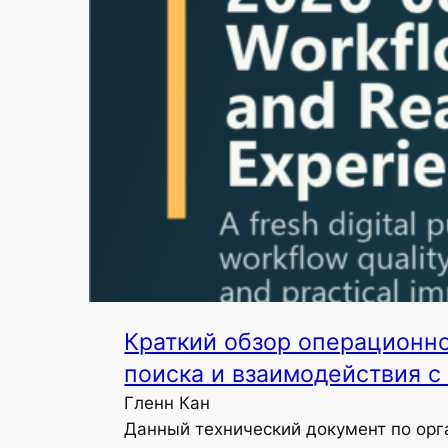
Краткий обзор операционно
поиска и взаимодействия с
Гленн Кан
Данный технический документ по орг