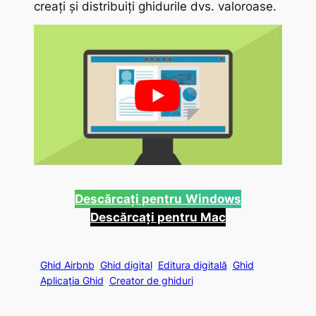
creați și distribuiți ghidurile dvs. valoroase.
Descărcați pentru
Windows
Descărcați pentru Mac
Ghid Airbnb
Ghid digital
Editura digitală
Ghid
Aplicația Ghid
Creator de ghiduri