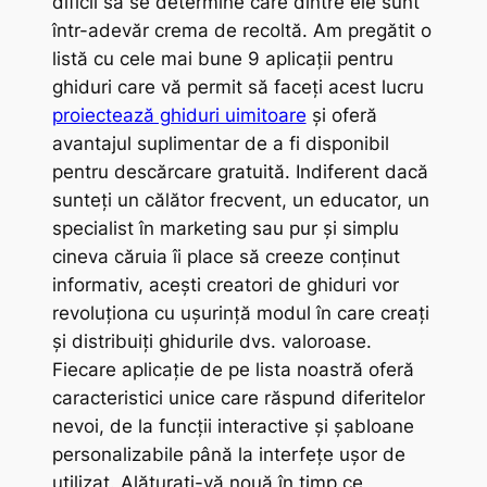
dificil să se determine care dintre ele sunt
într-adevăr crema de recoltă. Am pregătit o
listă cu cele mai bune 9 aplicații pentru
ghiduri care vă permit să faceți acest lucru
proiectează ghiduri uimitoare
și oferă
avantajul suplimentar de a fi disponibil
pentru descărcare gratuită. Indiferent dacă
sunteți un călător frecvent, un educator, un
specialist în marketing sau pur și simplu
cineva căruia îi place să creeze conținut
informativ, acești creatori de ghiduri vor
revoluționa cu ușurință modul în care creați
și distribuiți ghidurile dvs. valoroase.
Fiecare aplicație de pe lista noastră oferă
caracteristici unice care răspund diferitelor
nevoi, de la funcții interactive și șabloane
personalizabile până la interfețe ușor de
utilizat. Alăturați-vă nouă în timp ce