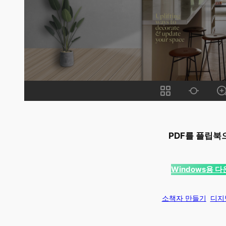
PDF를 플립북
Windows용 
소책자 만들기
디지