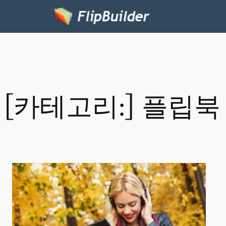
[카테고리:]
플립북