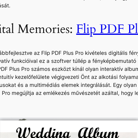
ását.
ital Memories:
Flip PDF Pl
ábbfejlesztve az Flip PDF Plus Pro kivételes digitális 
ovatív funkcióival ez a szoftver túllép a fényképbemutat
DF Plus Pro számos eszközt kínál olyan interaktív alb
tuitív kezelőfelülete végigvezeti Önt az alkotási folya
usokat és a multimédiás elemek integrálását. Egy olyan
Pro megújítja az emlékezés művészetét azáltal, hogy lebi