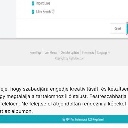
 ideje, hogy szabadjára engedje kreativitását, és készí
y megtalálja a tartalomhoz illő stílust. Testreszabhatja 
elően. Ne felejtse el átgondoltan rendezni a képeket – 
et az albumon.