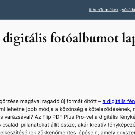
itthon
Termékek
Vásárl
digitális fotóalbumot la
gőrzése magával ragadó új formát öltött –
a digitális f
mi lehetne jobb módja a közönség elköteleződésének, mi
os varázsával? Az Flip PDF Plus Pro-vel a digitális fén
családi pillanatokat állít össze, akár kreatív fényképez
um elkészítésének zökkenőmentes lépésein, amely egysz