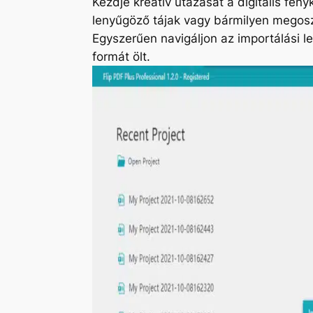
Kezdje kreatív utazását a digitális fé
lenyűgöző tájak vagy bármilyen megosz
Egyszerűen navigáljon az importálási 
formát ölt.