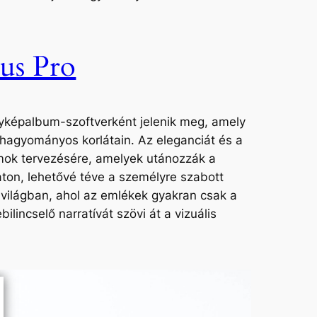
us Pro
fényképalbum-szoftverként jelenik meg, amely
ó hagyományos korlátain. Az eleganciát és a
umok tervezésére, amelyek utánozzák a
maton, lehetővé téve a személyre szabott
 világban, ahol az emlékek gyakran csak a
lincselő narratívát szövi át a vizuális