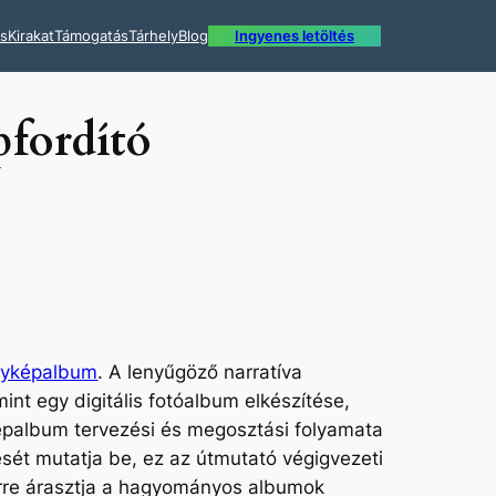
ás
Kirakat
Támogatás
Tárhely
Blog
Ingyenes letöltés
pfordító
ényképalbum
. A lenyűgöző narratíva
nt egy digitális fotóalbum elkészítése,
yképalbum tervezési és megosztási folyamata
ését mutatja be, ez az útmutató végigvezeti
erre árasztja a hagyományos albumok