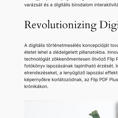
varázsát és a digitális birodalom interaktivit
Revolutionizing Dig
A digitális történetmesélés koncepcióját tov
életet lehel a dédelgetett pillanatokba. Inn
technológiát zökkenőmentesen ötvöző Flip P
fotókönyv lapozásának tapintható érzését. In
elrendezéseket, a lenyűgöző lapozási effekt
képernyőkre korlátozódnak, az Flip PDF Plus 
krónikákon.