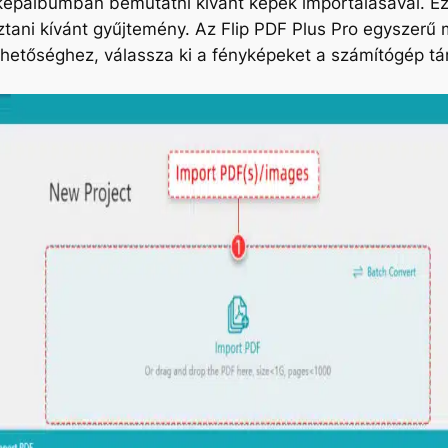
nyképalbumban bemutatni kívánt képek importálásával. E
tani kívánt gyűjtemény. Az Flip PDF Plus Pro egyszerű 
lehetőséghez, válassza ki a fényképeket a számítógép t