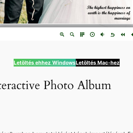
Letöltés ehhez
Windows
Letöltés Mac-hez
eractive Photo Album