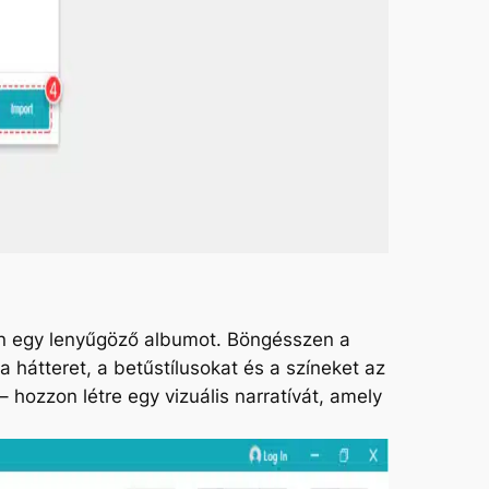
tsen egy lenyűgöző albumot. Böngésszen a
a hátteret, a betűstílusokat és a színeket az
hozzon létre egy vizuális narratívát, amely