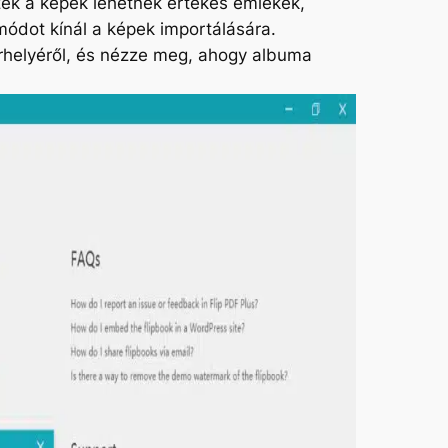
zek a képek lehetnek értékes emlékek,
módot kínál a képek importálására.
árhelyéről, és nézze meg, ahogy albuma