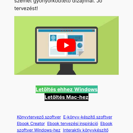
szemet gyönyörködtető dizájnnal. Jó
tervezést!
Letöltés ehhez
Windows
Letöltés Mac-hez
Könyvtervező szoftver
E-könyv-készítő szoftver
Ebook Creator
Ebook tervezési inspiráció
Ebook
szoftver Windows-hez
Interaktív könyvkészítő