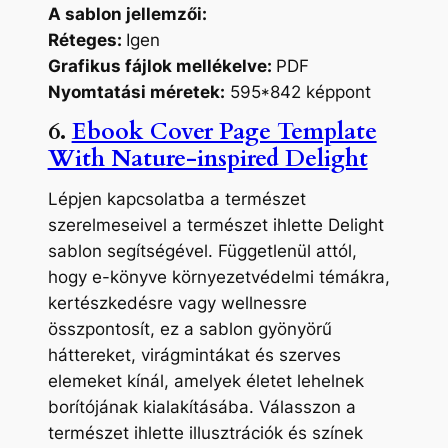
A sablon jellemzői:
Réteges:
Igen
Grafikus fájlok mellékelve:
PDF
Nyomtatási méretek:
595*842 képpont
6.
Ebook Cover Page Template
With Nature-inspired Delight
Lépjen kapcsolatba a természet
szerelmeseivel a természet ihlette Delight
sablon segítségével. Függetlenül attól,
hogy e-könyve környezetvédelmi témákra,
kertészkedésre vagy wellnessre
összpontosít, ez a sablon gyönyörű
háttereket, virágmintákat és szerves
elemeket kínál, amelyek életet lehelnek
borítójának kialakításába. Válasszon a
természet ihlette illusztrációk és színek