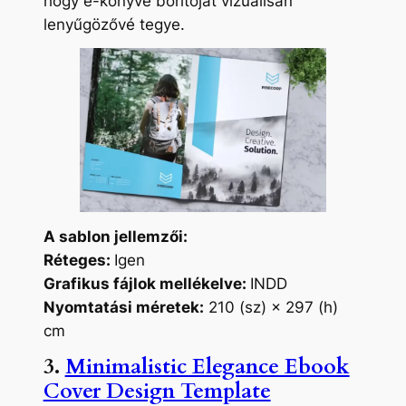
hogy e-könyve borítóját vizuálisan
lenyűgözővé tegye.
A sablon jellemzői:
Réteges:
Igen
Grafikus fájlok mellékelve:
INDD
Nyomtatási méretek:
210 (sz) × 297 (h)
cm
3.
Minimalistic Elegance Ebook
Cover Design Template