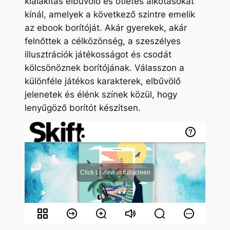
kialakítás elbűvölő és ötletes alkotásokat
kínál, amelyek a következő szintre emelik
az ebook borítóját. Akár gyerekek, akár
felnőttek a célközönség, a szeszélyes
illusztrációk játékosságot és csodát
kölcsönöznek borítójának. Válasszon a
különféle játékos karakterek, elbűvölő
jelenetek és élénk színek közül, hogy
lenyűgöző borítót készítsen.