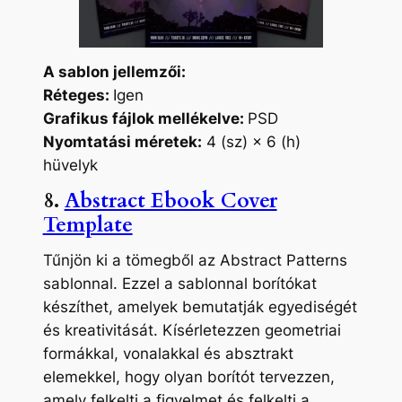
A sablon jellemzői:
Réteges:
Igen
Grafikus fájlok mellékelve:
PSD
Nyomtatási méretek:
4 (sz) × 6 (h)
hüvelyk
8.
Abstract Ebook Cover
Template
Tűnjön ki a tömegből az Abstract Patterns
sablonnal. Ezzel a sablonnal borítókat
készíthet, amelyek bemutatják egyediségét
és kreativitását. Kísérletezzen geometriai
formákkal, vonalakkal és absztrakt
elemekkel, hogy olyan borítót tervezzen,
amely felkelti a figyelmet és felkelti a