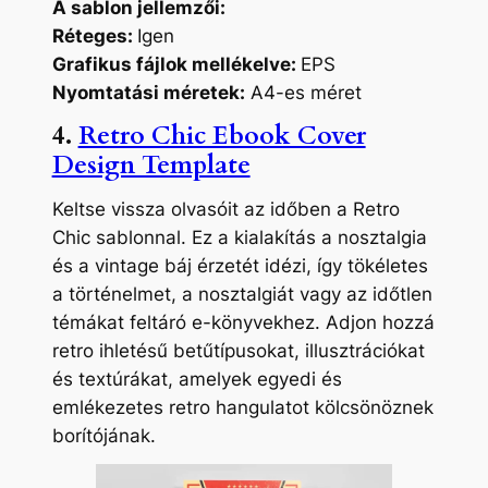
A sablon jellemzői:
Réteges:
Igen
Grafikus fájlok mellékelve:
EPS
Nyomtatási méretek:
A4-es méret
4.
Retro Chic Ebook Cover
Design Template
Keltse vissza olvasóit az időben a Retro
Chic sablonnal. Ez a kialakítás a nosztalgia
és a vintage báj érzetét idézi, így tökéletes
a történelmet, a nosztalgiát vagy az időtlen
témákat feltáró e-könyvekhez. Adjon hozzá
retro ihletésű betűtípusokat, illusztrációkat
és textúrákat, amelyek egyedi és
emlékezetes retro hangulatot kölcsönöznek
borítójának.