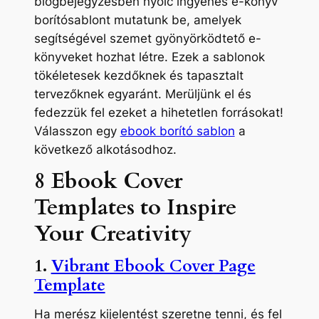
blogbejegyzésben nyolc ingyenes e-könyv
borítósablont mutatunk be, amelyek
segítségével szemet gyönyörködtető e-
könyveket hozhat létre. Ezek a sablonok
tökéletesek kezdőknek és tapasztalt
tervezőknek egyaránt. Merüljünk el és
fedezzük fel ezeket a hihetetlen forrásokat!
Válasszon egy
ebook borító sablon
a
következő alkotásodhoz.
8 Ebook Cover
Templates to Inspire
Your Creativity
1.
Vibrant Ebook Cover Page
Template
Ha merész kijelentést szeretne tenni, és fel