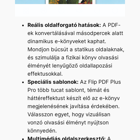
Reális oldalforgató hatások:
A PDF-
ek konvertálásával másodpercek alatt
dinamikus e-könyveket kaphat.
Mondjon búcsút a statikus oldalaknak,
és szimulálja a fizikai könyv olvasási
élményét lenyűgöző oldallapozási
effektusokkal.
Speciális sablonok:
Az Flip PDF Plus
Pro több tucat sablont, témát és
háttéreffektust készít elő az e-könyv
megjelenésének javítása érdekében.
Válasszon egyet, hogy vizuálisan
vonzó olvasási élményt nyújtson
könnyedén.
Multimédiás oldalszerkesztő:
A