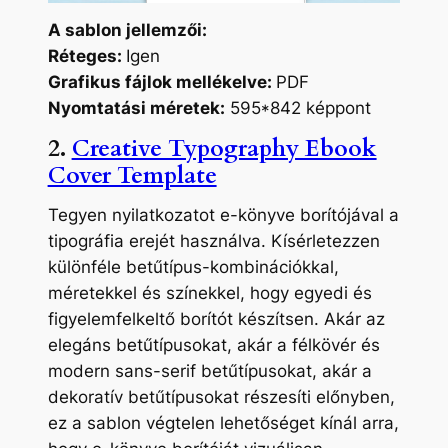
A sablon jellemzői:
Réteges:
Igen
Grafikus fájlok mellékelve:
PDF
Nyomtatási méretek:
595*842 képpont
2.
Creative Typography Ebook
Cover Template
Tegyen nyilatkozatot e-könyve borítójával a
tipográfia erejét használva. Kísérletezzen
különféle betűtípus-kombinációkkal,
méretekkel és színekkel, hogy egyedi és
figyelemfelkeltő borítót készítsen. Akár az
elegáns betűtípusokat, akár a félkövér és
modern sans-serif betűtípusokat, akár a
dekoratív betűtípusokat részesíti előnyben,
ez a sablon végtelen lehetőséget kínál arra,