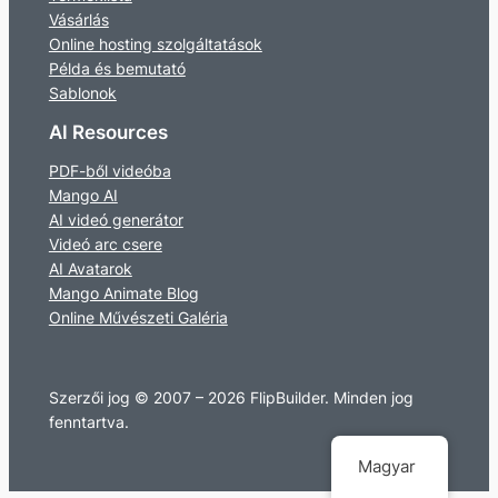
Vásárlás
Online hosting szolgáltatások
Példa és bemutató
Sablonok
AI Resources
PDF-ből videóba
Mango AI
AI videó generátor
Videó arc csere
AI Avatarok
Mango Animate Blog
Online Művészeti Galéria
Szerzői jog © 2007 – 2026 FlipBuilder. Minden jog
fenntartva.
Magyar