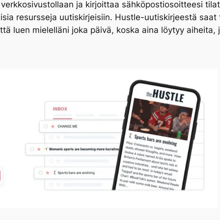
rkkosivustollaan ja kirjoittaa sähköpostiosoitteesi tilat
isia resursseja uutiskirjeisiin. Hustle-uutiskirjeestä saat
tä luen mielelläni joka päivä, koska aina löytyy aiheita, jo