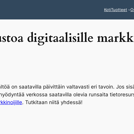
Koti
Tuotteet
O
stoa digitaalisille markk
töä on saatavilla päivittäin valtavasti eri tavoin. Jos si
yödyntää verkossa saatavilla olevia runsaita tietores
kkinoijille
. Tutkitaan niitä yhdessä!