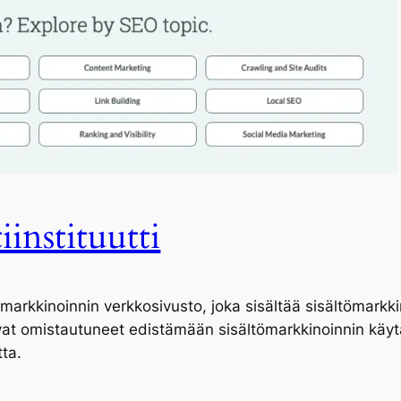
iinstituutti
ömarkkinoinnin verkkosivusto, joka sisältää sisältömarkkin
 ovat omistautuneet edistämään sisältömarkkinoinnin kä
ta.