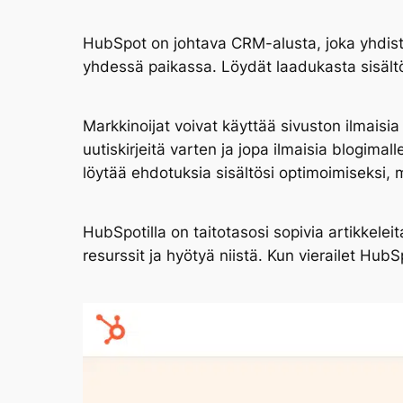
HubSpot on johtava CRM-alusta, joka yhdist
yhdessä paikassa. Löydät laadukasta sisältö
Markkinoijat voivat käyttää sivuston ilmaisi
uutiskirjeitä varten ja jopa ilmaisia blogima
löytää ehdotuksia sisältösi optimoimiseksi,
HubSpotilla on taitotasosi sopivia artikkelei
resurssit ja hyötyä niistä. Kun vierailet Hub