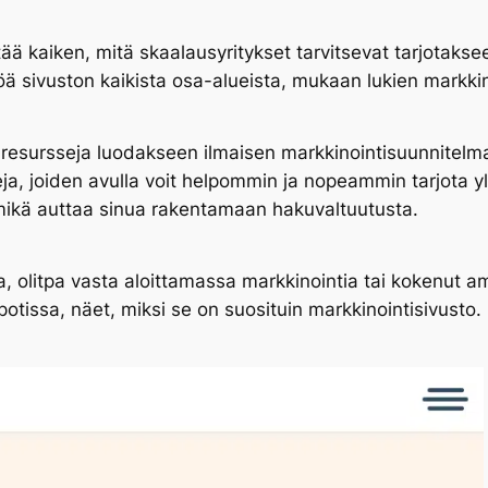
ää kaiken, mitä skaalausyritykset tarvitsevat tarjota
ä sivuston kaikista osa-alueista, mukaan lukien markkin
a resursseja luodakseen ilmaisen markkinointisuunnitelma
lleja, joiden avulla voit helpommin ja nopeammin tarjota y
 mikä auttaa sinua rakentamaan hakuvaltuutusta.
ta, olitpa vasta aloittamassa markkinointia tai kokenut am
Spotissa, näet, miksi se on suosituin markkinointisivusto.