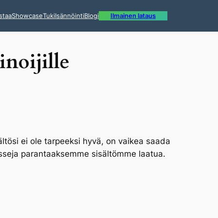
staa
Showcase
Tuki
Isännöinti
Blogi
Ilmainen lataus
inoijille
sältösi ei ole tarpeeksi hyvä, on vaikea saada
ursseja parantaaksemme sisältömme laatua.