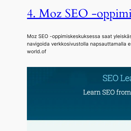
4. Moz SEO -oppimi
Moz SEO -oppimiskeskuksessa saat yleiskäs
navigoida verkkosivustolla napsauttamalla eri
world.of