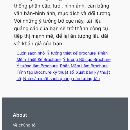
thống phân cấp, lưới, hình ảnh, cân bằng
văn bản-hình ảnh, mục đích và đối tượng.
Với những ý tưởng bố cục này, tài liệu
quảng cáo của bạn sẽ trở thành công cụ
tiếp thị mạnh mẽ, để lại ấn tượng lâu dài
với khán giả của bạn.
Cuốn sách nhỏ
Ý tưởng thiết kế brochure
Phần
Mềm Thiết Kế Brochure
Ý tưởng Bố cục Brochure
Ý tưởng làm Brochure
Phần Mềm Làm Brochure
Trình tạo Brochure kỹ thuật số
Xuất bản kỹ thuật
số
Nhà sản xuất sách quảng cáo tương tác
About
Về chúng tôi