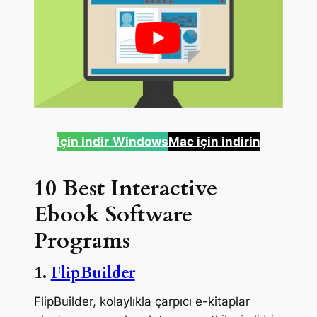
için indir
Windows
Mac için indirin
10 Best Interactive
Ebook Software
Programs
1.
FlipBuilder
FlipBuilder, kolaylıkla çarpıcı e-kitaplar