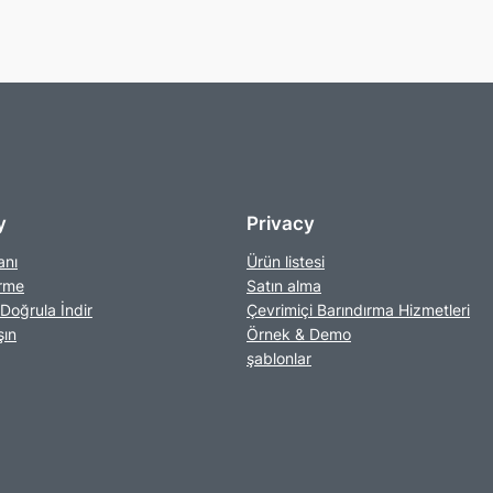
y
Privacy
anı
Ürün listesi
irme
Satın alma
Doğrula İndir
Çevrimiçi Barındırma Hizmetleri
şın
Örnek & Demo
şablonlar