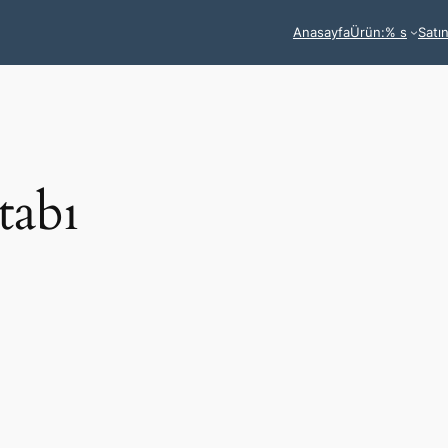
Anasayfa
Ürün:% s
Satı
tabı