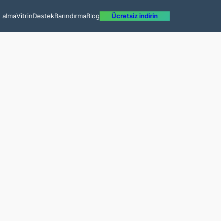
n alma
Vitrin
Destek
Barındırma
Blog
Ücretsiz indirin