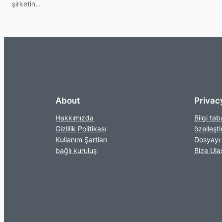
şirketin…
About
Privac
Hakkımızda
Bilgi tab
Gizlilik Politikası
özelleşt
Kullanım Şartları
Dosyayı 
bağlı kuruluş
Bize Ula