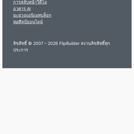
การสลับหน้าวิดีโอ
อวตาร AI
มะม่วงแอนิเมทบล็อก
หอศิลป์ออนไลน์
ลิขสิทธิ์ © 2007 – 2026 FlipBuilder สงวนลิขสิทธิ์ทุก
ประการ