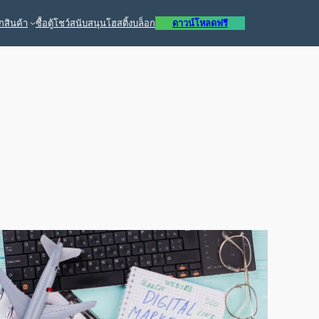
ก
สินค้า
ซื้อ
ตู้โชว์
สนับสนุน
โฮสติ้ง
บล็อก
ดาวน์โหลดฟรี