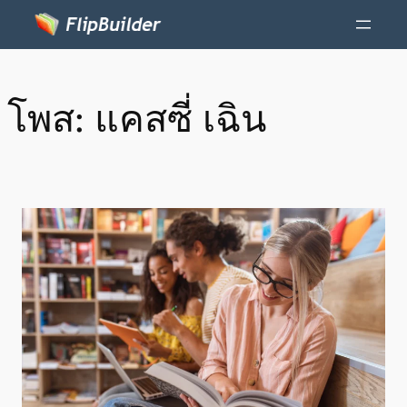
โพส:
แคสซี่ เฉิน