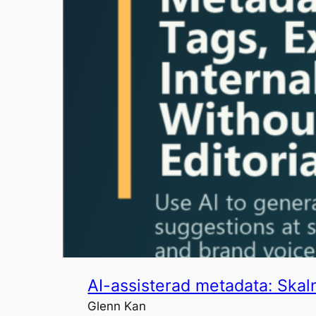
AI-assisterad metadata: Skaln
Glenn Kan