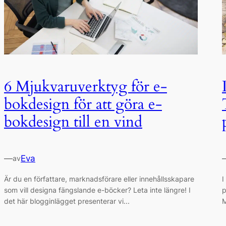
6 Mjukvaruverktyg för e-
bokdesign för att göra e-
bokdesign till en vind
—
Eva
av
Är du en författare, marknadsförare eller innehållsskapare
I
som vill designa fängslande e-böcker? Leta inte längre! I
p
det här blogginlägget presenterar vi...
M