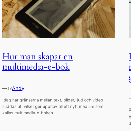
Hur man skapar en
multimedia-e-bok
—
Andy
av
Idag har gränserna mellan text, bilder, ljud och video
suddas ut, vilket ger upphov till ett nytt medium som
Ä
kallas multimedia-e-boken.
b
d