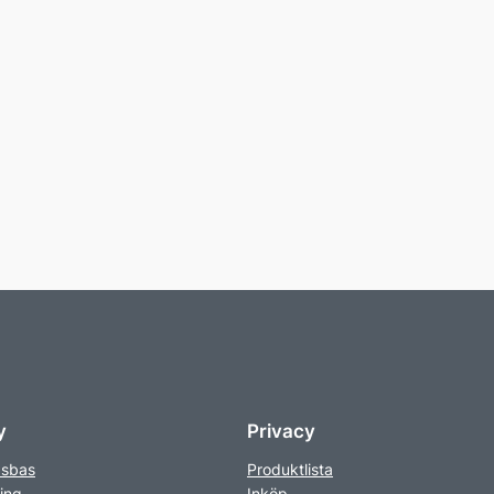
y
Privacy
sbas
Produktlista
ing
Inköp