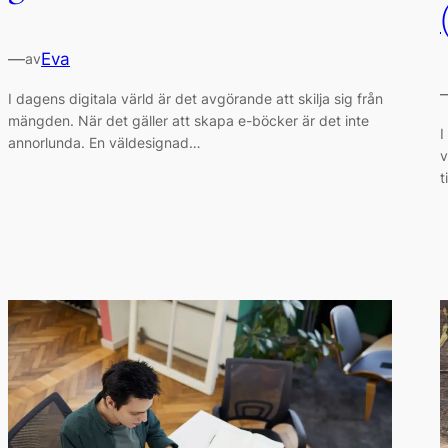
—
Eva
av
I dagens digitala värld är det avgörande att skilja sig från
mängden. När det gäller att skapa e-böcker är det inte
I
annorlunda. En väldesignad…
v
t