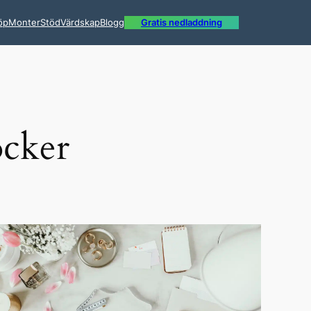
öp
Monter
Stöd
Värdskap
Blogg
Gratis nedladdning
öcker