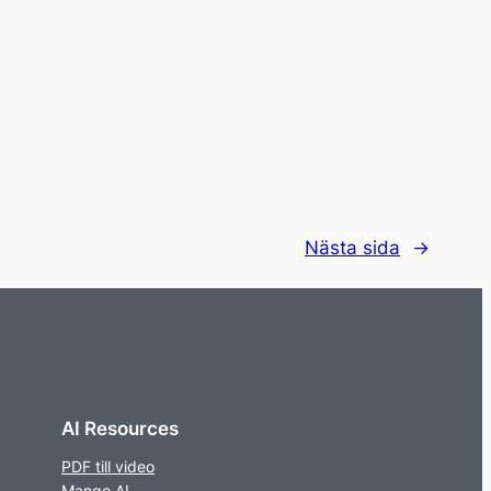
Nästa sida
→
AI Resources
PDF till video
Mango AI