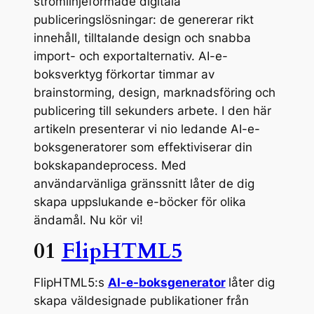
strömlinjeformade digitala
publiceringslösningar: de genererar rikt
innehåll, tilltalande design och snabba
import- och exportalternativ. AI-e-
boksverktyg förkortar timmar av
brainstorming, design, marknadsföring och
publicering till sekunders arbete. I den här
artikeln presenterar vi nio ledande AI-e-
boksgeneratorer som effektiviserar din
bokskapandeprocess. Med
användarvänliga gränssnitt låter de dig
skapa uppslukande e-böcker för olika
ändamål. Nu kör vi!
01
FlipHTML5
FlipHTML5:s
AI-e-boksgenerator
låter dig
skapa väldesignade publikationer från