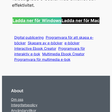
effektivitet.
Ladda ner för
Windows
Ladda ner för Mac
Digital publicering
Programvara för att skapa e-
böcker
Skapare av e-böcker
e-böcker
Interactive Ebook Creator
Programvara för
interaktiv e-bok
Multimedia Ebook Creator
Programvara för multimedia e-bok
About
Om oss
Integritetspolicy
Användarvillkor