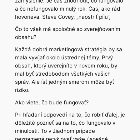
zamyslenie. Je čas zhodnotiť, čo fungovalo
a čo nefungovalo minulý rok. Čas, ako rád
hovorieval Steve Covey, „naostriť pílu“,
Čo to však má spoločné so zverejňovaním
obsahu?
Každá dobrá marketingová stratégia by sa
mala vyvíjať okolo ústrednej témy. Prvý
obsah, ktorý uverejníte v novom roku, by
mal byť stredobodom všetkých vašich
správ. Ale ísť jedným smerom môže byť
riziko.
Ako viete, čo bude fungovať?
Pri hľadaní odpovedí na to, čo robiť ďalej, je
dôležité pozrieť sa na to, čo fungovalo v
minulosti. To v žiadnom prípade
neznamená recyklovať vaše úspešné