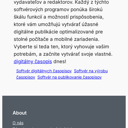
vydavateľov a redaktorov. Každý z týchto
softvérových programov ponúka širokú
škálu funkcií a možností prispôsobenia,
ktoré vám umožňujú vytvárať úžasné
digitálne publikácie optimalizované pre
stolné počítače a mobilné zariadenia.
Vyberte si teda ten, ktorý vyhovuje vašim
potrebám, a začnite vytvárať svoje vlastné.
digitálny časopis
dnes!
Softvér digitálnych časopisov
Softvér na výrobu
časopisov
Softvér na publikovanie časopisov
About
O nás