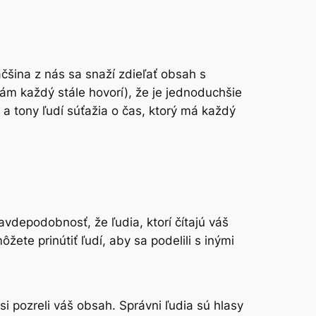
čšina z nás sa snaží zdieľať obsah s
ám každý stále hovorí), že je jednoduchšie
 a tony ľudí súťažia o čas, ktorý má každý
vdepodobnosť, že ľudia, ktorí čítajú váš
žete prinútiť ľudí, aby sa podelili s inými
i pozreli váš obsah. Správni ľudia sú hlasy