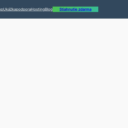
up
Ukážka
podpora
Hosting
Blog
Stiahnutie zdarma