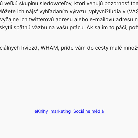
 veľkú skupinu sledovateľov, ktorí venujú pozornosť tom
 Môžete ich nájsť vyhľadaním výrazu „vplyvní?ľudia v 
zvyčajne ich twitterovú adresu alebo e-mailovú adresu n
kytli spätnú väzbu na vašu prácu. Ak sa im to páči, požia
sociálnych hviezd, WHAM, príde vám do cesty malé množs
eKnihy
marketing
Sociálne médiá