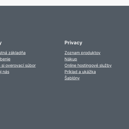
y
Privacy
tná základňa
Zoznam produktov
obenie
Nákup
e si overovací súbor
Online hostingové služby
j nás
Príklad a ukážka
Šablóny