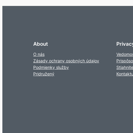
About
Privac
O nás
Vedomos
Zásady ochrany osobných údajov
Prispôs
Podmienky služby
Stiahnit
Pridružený
Kontaktu