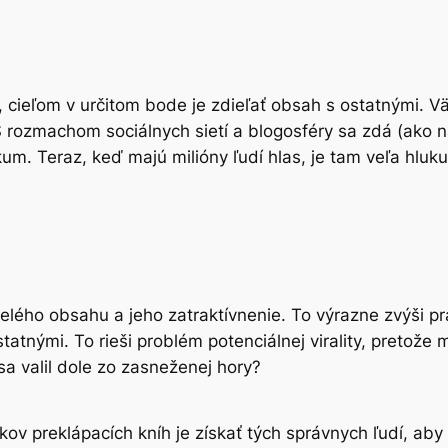
cieľom v určitom bode je zdieľať obsah s ostatnými. Vä
 rozmachom sociálnych sietí a blogosféry sa zdá (ako n
m. Teraz, keď majú milióny ľudí hlas, je tam veľa hluku
ého obsahu a jeho zatraktívnenie. To výrazne zvýši pra
tnými. To rieši problém potenciálnej virality, pretože mô
sa valil dole zo zasneženej hory?
v preklápacích kníh je získať tých správnych ľudí, aby s