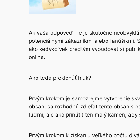
Ak vaša odpoveď nie je skutočne neobvyklá, 
potenciálnymi zákazníkmi alebo fanúšikmi. S
ako kedykoľvek predtým vybudovať si publiku
online.
Ako teda preklenúť hluk?
Prvým krokom je samozrejme vytvorenie skvel
obsah, sa rozhodnú zdieľať tento obsah s osta
ľuďmi, ale ako prinútiť ten malý kameň, aby 
Prvým krokom k získaniu veľkého počtu diváko