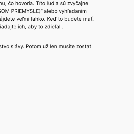
u, čo hovoria. Títo ľudia sú zvyčajne
(VAŠOM PRIEMYSLE)“ alebo vyhľadaním
ájdete veľmi ľahko. Keď to budete mať,
dajte ich, aby to zdieľali.
tvo slávy. Potom už len musíte zostať