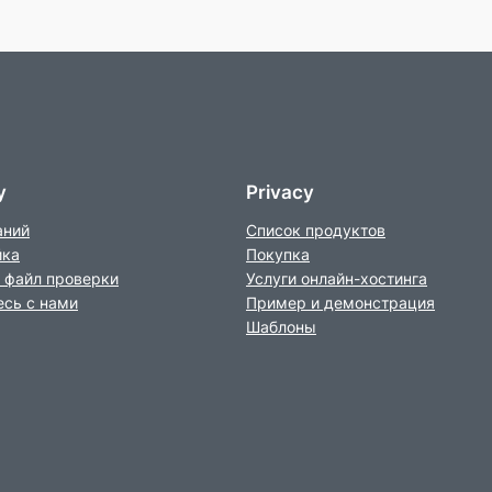
y
Privacy
аний
Список продуктов
йка
Покупка
 файл проверки
Услуги онлайн-хостинга
сь с нами
Пример и демонстрация
Шаблоны