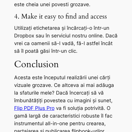
este cheia unei povesti grozave.
4. Make it easy to find and access
Utilizați etichetarea și încărcați-o într-un
Dropbox sau în serviciul nostru online. Dacă
vrei ca oamenii să-l vadă, fă-l astfel încât
să îl poată găsi într-un clic.
Conclusion
Acesta este începutul realizării unei cărți
vizuale grozave. Ce altceva ai mai adăuga
la sfaturile mele? Dacă încercați să vă
îmbunătățiți povestea cu imagini și sunet,
Flip PDF Plus Pro
va fi soluția potrivită. O
gamă largă de caracteristici robuste îl fac
instrumentul all-in-one pentru crearea,
partajarea și publicarea flipbook-urilor.