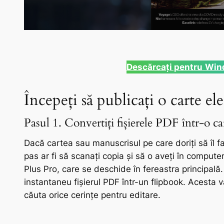
Descărcați pentru
Win
Începeți să publicați o carte el
Pasul 1. Convertiți fișierele PDF într-o ca
Dacă cartea sau manuscrisul pe care doriți să îl fa
pas ar fi să scanați copia și să o aveți în compute
Plus Pro, care se deschide în fereastra principală.
instantaneu fișierul PDF într-un flipbook. Acesta v
căuta orice cerințe pentru editare.