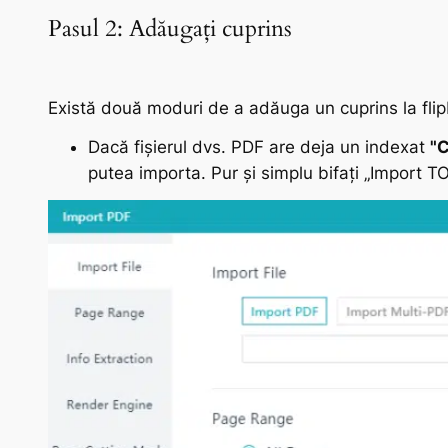
Pasul 2: Adăugați cuprins
Există două moduri de a adăuga un cuprins la fli
Dacă fișierul dvs. PDF are deja un indexat
"C
putea importa. Pur și simplu bifați „Import TO