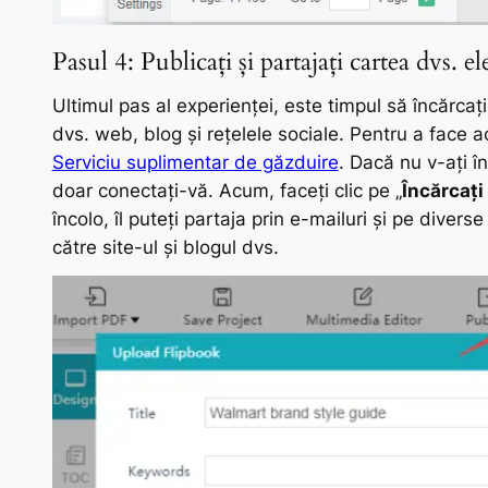
Pasul 4: Publicați și partajați cartea dvs. e
Ultimul pas al experienței, este timpul să încărcaț
dvs. web, blog și rețelele sociale. Pentru a face a
Serviciu suplimentar de găzduire
. Dacă nu v-ați în
doar conectați-vă. Acum, faceți clic pe „
Încărcați
încolo, îl puteți partaja prin e-mailuri și pe divers
către site-ul și blogul dvs.