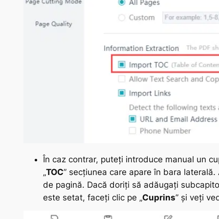
În caz contrar, puteți introduce manual un cu
„
TOC
” secțiunea care apare în bara laterală.
de pagină. Dacă doriți să adăugați subcapitol
este setat, faceți clic pe „
Cuprins
” și veți v