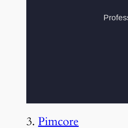
3.
Pimcore