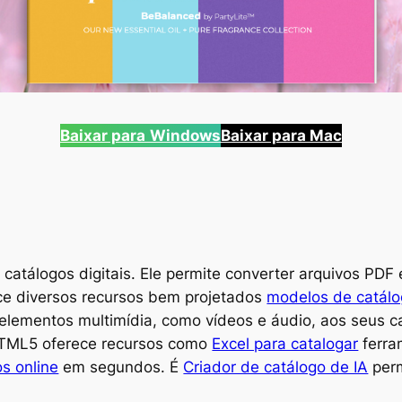
Baixar para
Windows
Baixar para Mac
r catálogos digitais. Ele permite converter arquivos 
ece diversos recursos bem projetados
modelos de catál
ementos multimídia, como vídeos e áudio, aos seus cat
ipHTML5 oferece recursos como
Excel para catalogar
ferra
s online
em segundos. É
Criador de catálogo de IA
perm