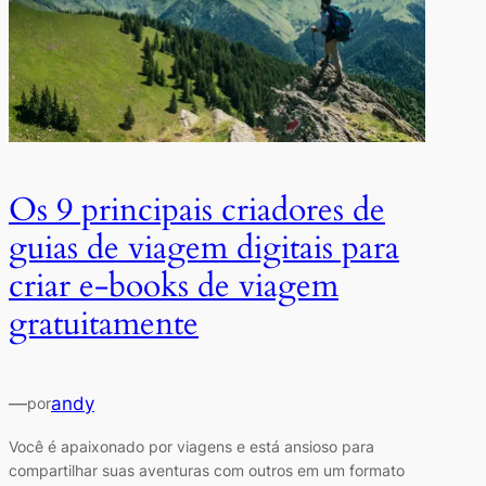
Os 9 principais criadores de
guias de viagem digitais para
criar e-books de viagem
gratuitamente
—
andy
por
Você é apaixonado por viagens e está ansioso para
compartilhar suas aventuras com outros em um formato