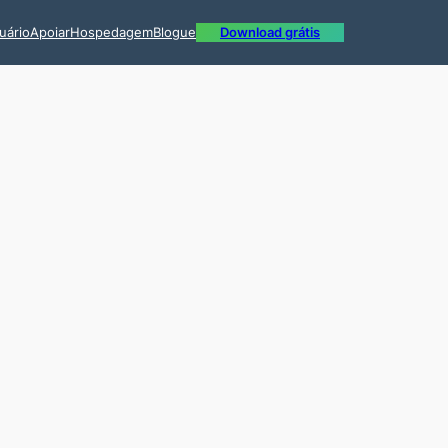
uário
Apoiar
Hospedagem
Blogue
Download grátis