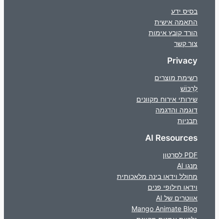
בסיס ידע
התאמה אישית
הורד קובץ אימות
צור קשר
Privacy
רשימת מוצרים
לִרְכּוֹשׁ
שירותי אירוח מקוונים
דוגמה והדגמה
תבניות
AI Resources
PDF לסרטון
מנגו AI
מחולל וידאו בינה מלאכותית
וידאו חילופי פנים
אווטרים של AI
Mango Animate Blog