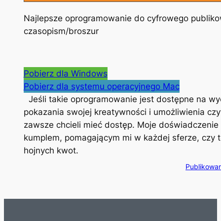
Najlepsze oprogramowanie do cyfrowego publiko
czasopism/broszur
Pobierz dla Windows
Pobierz dla systemu operacyjnego Mac
Jeśli takie oprogramowanie jest dostępne na wycią
pokazania swojej kreatywności i umożliwienia czy
zawsze chcieli mieć dostęp. Moje doświadczenie z
kumplem, pomagającym mi w każdej sferze, czy to
hojnych kwot.
Publikowan