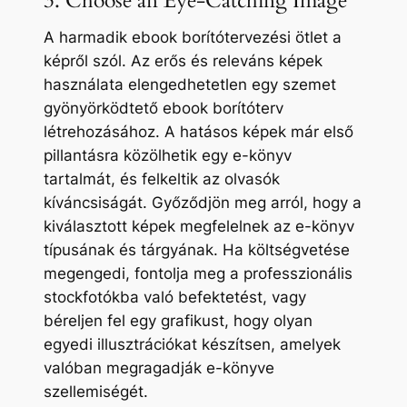
3. Choose an Eye-Catching Image
A harmadik ebook borítótervezési ötlet a
képről szól. Az erős és releváns képek
használata elengedhetetlen egy szemet
gyönyörködtető ebook borítóterv
létrehozásához. A hatásos képek már első
pillantásra közölhetik egy e-könyv
tartalmát, és felkeltik az olvasók
kíváncsiságát. Győződjön meg arról, hogy a
kiválasztott képek megfelelnek az e-könyv
típusának és tárgyának. Ha költségvetése
megengedi, fontolja meg a professzionális
stockfotókba való befektetést, vagy
béreljen fel egy grafikust, hogy olyan
egyedi illusztrációkat készítsen, amelyek
valóban megragadják e-könyve
szellemiségét.