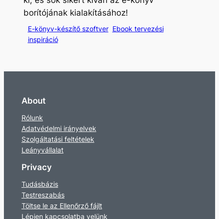
ki, és sok sikert kíván az e-könyv
borítójának kialakításához!
E-könyv-készítő szoftver
Ebook tervezési
inspiráció
About
Rólunk
Adatvédelmi irányelvek
Szolgáltatási feltételek
Leányvállalat
Privacy
Tudásbázis
Testreszabás
Töltse le az Ellenőrző fájlt
Lépjen kapcsolatba velünk