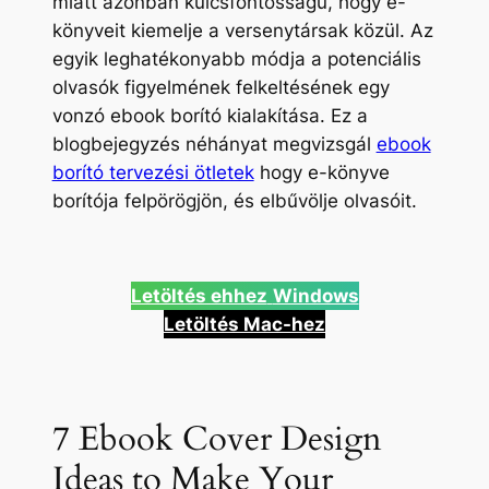
miatt azonban kulcsfontosságú, hogy e-
könyveit kiemelje a versenytársak közül. Az
egyik leghatékonyabb módja a potenciális
olvasók figyelmének felkeltésének egy
vonzó ebook borító kialakítása. Ez a
blogbejegyzés néhányat megvizsgál
ebook
borító tervezési ötletek
hogy e-könyve
borítója felpörögjön, és elbűvölje olvasóit.
Letöltés ehhez
Windows
Letöltés Mac-hez
7 Ebook Cover Design
Ideas to Make Your