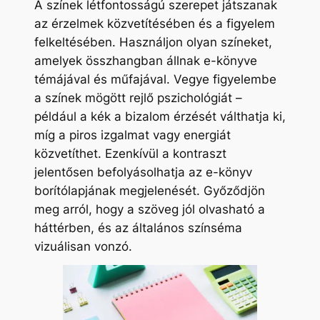
A színek létfontosságú szerepet játszanak
az érzelmek közvetítésében és a figyelem
felkeltésében. Használjon olyan színeket,
amelyek összhangban állnak e-könyve
témájával és műfajával. Vegye figyelembe
a színek mögött rejlő pszichológiát –
például a kék a bizalom érzését válthatja ki,
míg a piros izgalmat vagy energiát
közvetíthet. Ezenkívül a kontraszt
jelentősen befolyásolhatja az e-könyv
borítólapjának megjelenését. Győződjön
meg arról, hogy a szöveg jól olvasható a
háttérben, és az általános színséma
vizuálisan vonzó.