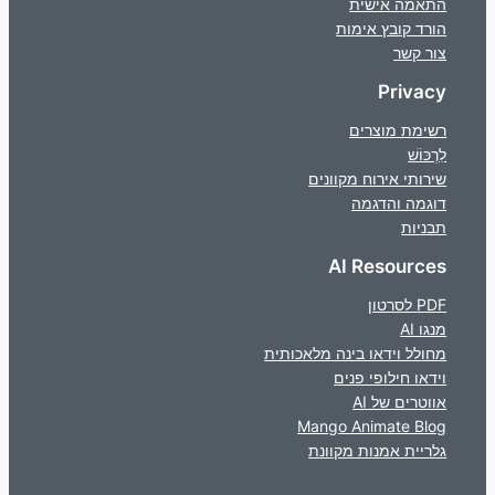
התאמה אישית
הורד קובץ אימות
צור קשר
Privacy
רשימת מוצרים
לִרְכּוֹשׁ
שירותי אירוח מקוונים
דוגמה והדגמה
תבניות
AI Resources
PDF לסרטון
מנגו AI
מחולל וידאו בינה מלאכותית
וידאו חילופי פנים
אווטרים של AI
Mango Animate Blog
גלריית אמנות מקוונת