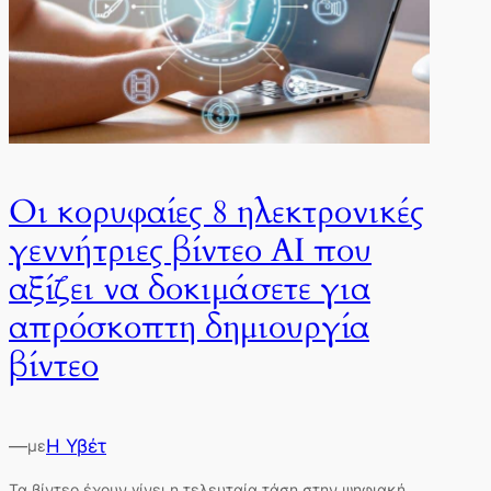
Οι κορυφαίες 8 ηλεκτρονικές
γεννήτριες βίντεο AI που
αξίζει να δοκιμάσετε για
απρόσκοπτη δημιουργία
βίντεο
—
Η Υβέτ
με
Τα βίντεο έχουν γίνει η τελευταία τάση στην ψηφιακή