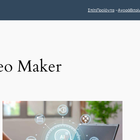
Σπίτι
Προϊόντα
Αγορά
Βιτρί
eo Maker