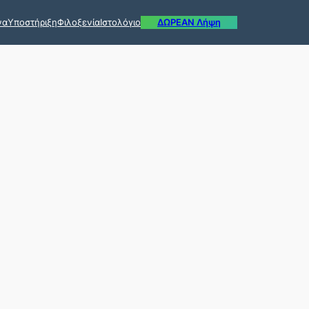
να
Υποστήριξη
Φιλοξενία
Ιστολόγιο
ΔΩΡΕΑΝ Λήψη