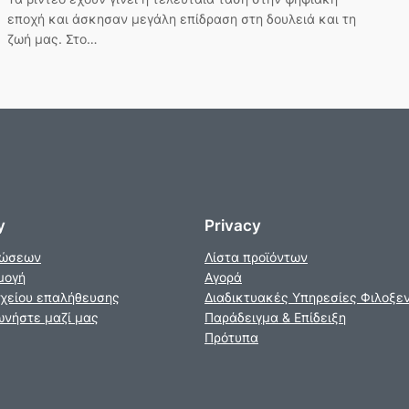
εποχή και άσκησαν μεγάλη επίδραση στη δουλειά και τη
ζωή μας. Στο…
y
Privacy
νώσεων
Λίστα προϊόντων
μογή
Αγορά
χείου επαλήθευσης
Διαδικτυακές Υπηρεσίες Φιλοξε
ωνήστε μαζί μας
Παράδειγμα & Επίδειξη
Πρότυπα