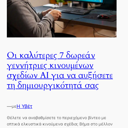
Οι καλύτερες 7 δωρεάν
γεννήτριες κινουμένων
σχεδίων AI για να αυξήσετε
τη δημιουργικότητά σας
—
Η Υβέτ
με
Θέλετε να αναβαθμίσετε το περιεχόμενο βίντεο με
οπτικά ελκυστικά κινούμενα σχέδια; Βήμα στο μέλλον