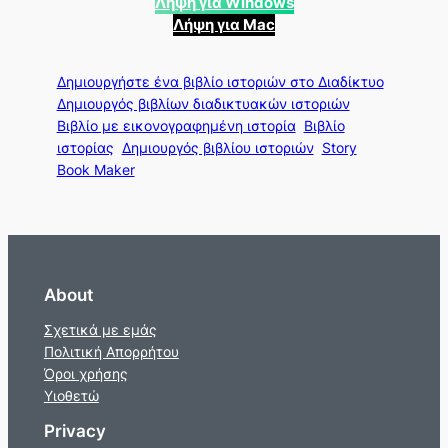
Λήψη για Windows
Λήψη για Mac
Δημιουργήστε ένα βιβλίο ιστοριών στο Διαδίκτυο
Δημιουργός βιβλίων διαδικτυακών ιστοριών
Βιβλίο με εικονογραφημένη ιστορία
Βιβλίο
ιστορίας
Δημιουργός βιβλίου ιστοριών
Story
Book Maker
About
Σχετικά με εμάς
Πολιτική Απορρήτου
Όροι χρήσης
Υιοθετώ
Privacy