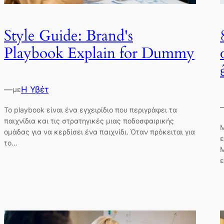
Style Guide: Brand's
Playbook Explain for Dummy
—
Η Υβέτ
με
Το playbook είναι ένα εγχειρίδιο που περιγράφει τα
παιχνίδια και τις στρατηγικές μιας ποδοσφαιρικής
Μ
ομάδας για να κερδίσει ένα παιχνίδι. Όταν πρόκειται για
ε
το…
Μ
ε