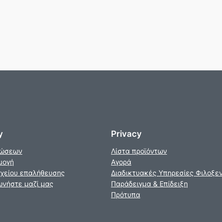
y
Privacy
νώσεων
Λίστα προϊόντων
μογή
Αγορά
χείου επαλήθευσης
Διαδικτυακές Υπηρεσίες Φιλοξε
ωνήστε μαζί μας
Παράδειγμα & Επίδειξη
Πρότυπα