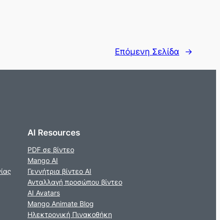
Επόμενη Σελίδα
→
AI Resources
PDF σε βίντεο
Mango AI
νίας
Γεννήτρια βίντεο AI
Ανταλλαγή προσώπου βίντεο
AI Avatars
Mango Animate Blog
Ηλεκτρονική Πινακοθήκη