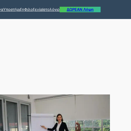
να
Υποστήριξη
Φιλοξενία
Ιστολόγιο
ΔΩΡΕΑΝ Λήψη