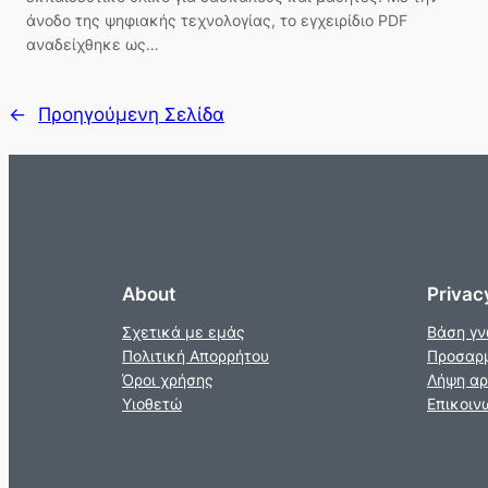
άνοδο της ψηφιακής τεχνολογίας, το εγχειρίδιο PDF
αναδείχθηκε ως…
←
Προηγούμενη Σελίδα
About
Privac
Σχετικά με εμάς
Βάση γ
Πολιτική Απορρήτου
Προσαρ
Όροι χρήσης
Λήψη αρ
Υιοθετώ
Επικοιν