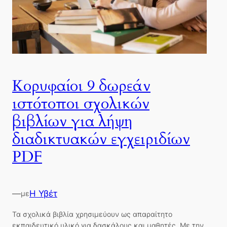
Κορυφαίοι 9 δωρεάν
ιστότοποι σχολικών
βιβλίων για λήψη
διαδικτυακών εγχειριδίων
PDF
—
Η Υβέτ
με
Τα σχολικά βιβλία χρησιμεύουν ως απαραίτητο
εκπαιδευτικό υλικό για δασκάλους και μαθητές. Με την