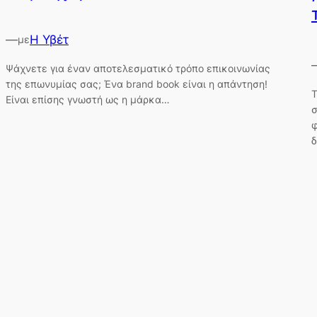
—
Η Υβέτ
με
Ψάχνετε για έναν αποτελεσματικό τρόπο επικοινωνίας
της επωνυμίας σας; Ένα brand book είναι η απάντηση!
Τ
Είναι επίσης γνωστή ως η μάρκα…
σ
φ
δ