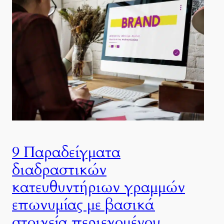
9 Παραδείγματα
διαδραστικών
κατευθυντήριων γραμμών
επωνυμίας με βασικά
στοιχεία περιεχομένου