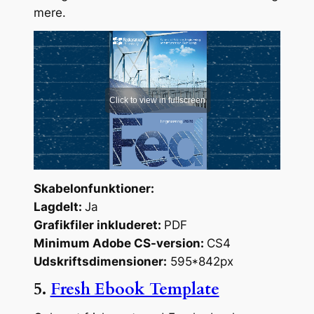
mere.
Skabelonfunktioner:
Lagdelt:
Ja
Grafikfiler inkluderet:
PDF
Minimum Adobe CS-version:
CS4
Udskriftsdimensioner:
595*842px
5.
Fresh Ebook Template