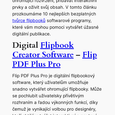
ohromující rozvržení, přidávat interaktivní
prvky a oživit svůj obsah. V tomto článku
prozkoumáme 10 nejlepších bezplatných
tvůrce flipbooků
softwarové programy,
které vám mohou pomoci vytvářet úžasné
digitální publikace.
Digital
Flipbook
Creator Software
–
Flip
PDF Plus Pro
Flip PDF Plus Pro je digitální flipbookový
software, který uživatelům umožňuje
snadno vytvářet ohromující flipbooky. Může
se pochlubit uživatelsky přívětivým
rozhraním a řadou výkonných funkcí, díky
čemuž je vynikající volbou pro designéry,