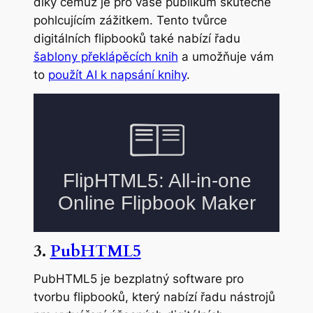
díky čemuž je pro vaše publikum skutečně
pohlcujícím zážitkem. Tento tvůrce
digitálních flipbooků také nabízí řadu
šablony překlápěcích knih
a umožňuje vám
to
použít AI k napsání knihy
.
3.
PubHTML5
PubHTML5 je bezplatný software pro
tvorbu flipbooků, který nabízí řadu nástrojů