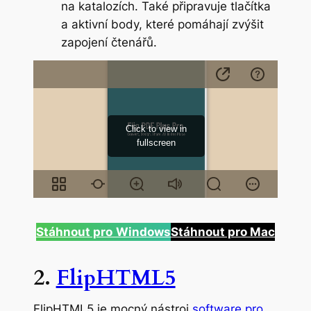
na katalozích. Také připravuje tlačítka
a aktivní body, které pomáhají zvýšit
zapojení čtenářů.
Stáhnout pro
Windows
Stáhnout pro Mac
2.
FlipHTML5
FlipHTML5 je mocný nástroj
software pro