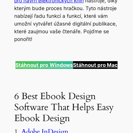
pro návrh elektronických knih
nástroje, díky
kterým bude proces hračkou. Tyto nástroje
nabízejí řadu funkcí a funkcí, které vám
umožní vytvářet úžasné digitální publikace,
které zaujmou vaše čtenáře. Pojďme se
ponořit!
Stáhnout pro
Windows
Stáhnout pro Mac
6 Best Ebook Design
Software That Helps Easy
Ebook Design
1.
Adobe InDesign