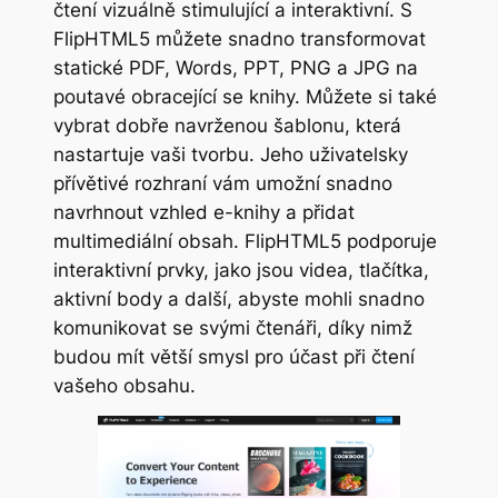
čtení vizuálně stimulující a interaktivní. S
FlipHTML5 můžete snadno transformovat
statické PDF, Words, PPT, PNG a JPG na
poutavé obracející se knihy. Můžete si také
vybrat dobře navrženou šablonu, která
nastartuje vaši tvorbu. Jeho uživatelsky
přívětivé rozhraní vám umožní snadno
navrhnout vzhled e-knihy a přidat
multimediální obsah. FlipHTML5 podporuje
interaktivní prvky, jako jsou videa, tlačítka,
aktivní body a další, abyste mohli snadno
komunikovat se svými čtenáři, díky nimž
budou mít větší smysl pro účast při čtení
vašeho obsahu.